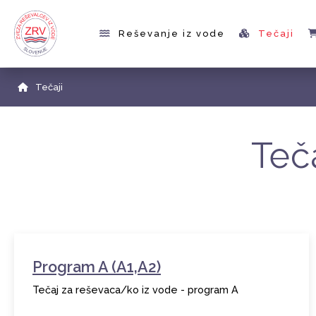
Reševanje iz vode
Tečaji
Tečaji
Teč
Program A (A1,A2)
Tečaj za reševaca/ko iz vode - program A