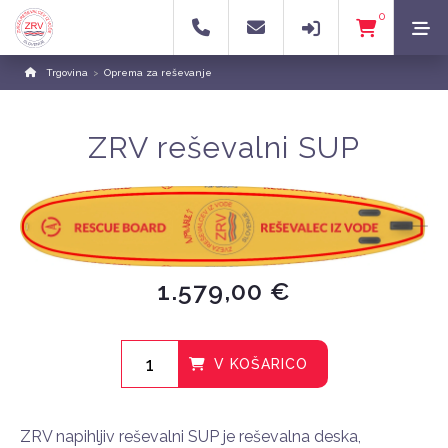
0
Trgovina
>
Oprema za reševanje
ZRV reševalni SUP
1.579,00 €
V KOŠARICO
ZRV napihljiv reševalni SUP je reševalna deska,