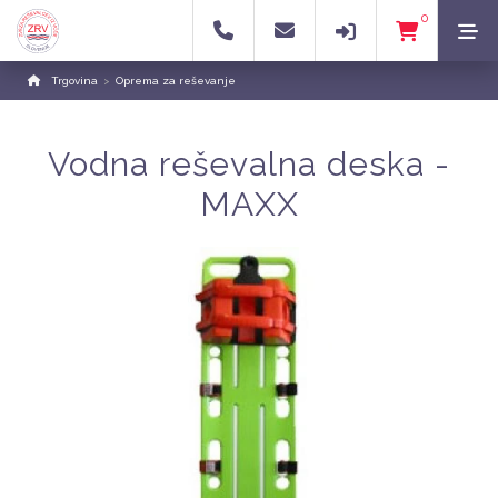
0
Trgovina
>
Oprema za reševanje
Vodna reševalna deska -
MAXX