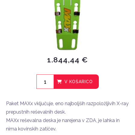
1.844,44 €
V KOŠARICO
Paket MAXx vključuje, eno najboljših razpoložljivih X-ray
prepustnih reševalnih desk.
MAXx reševalna deska je narejena v ZDA, je lahka in
nima kovinskih zatičev.