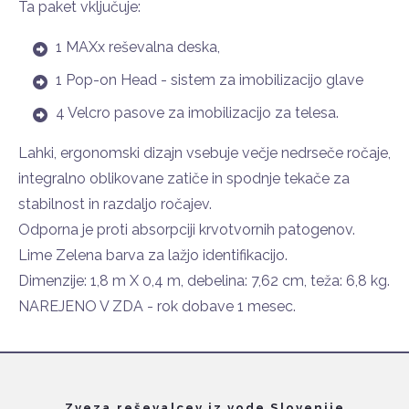
Ta paket vključuje:
1 MAXx reševalna deska,
1 Pop-on Head - sistem za imobilizacijo glave
4 Velcro pasove za imobilizacijo za telesa.
Lahki, ergonomski dizajn vsebuje večje nedrseče ročaje,
integralno oblikovane zatiče in spodnje tekače za
stabilnost in razdaljo ročajev.
Odporna je proti absorpciji krvotvornih patogenov.
Lime Zelena barva za lažjo identifikacijo.
Dimenzije: 1,8 m X 0,4 m, debelina: 7,62 cm, teža: 6,8 kg.
NAREJENO V ZDA - rok dobave 1 mesec.
Zveza reševalcev iz vode Slovenije